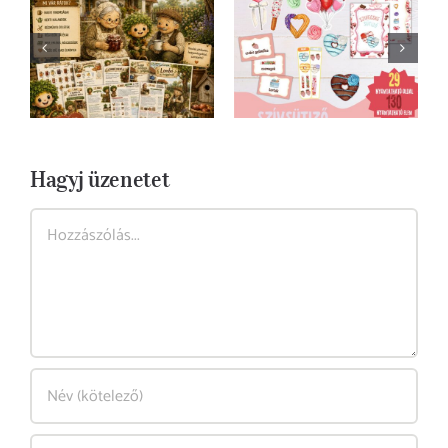
Ingyenesen
Lombó a
letölthető
nagyiéknál, avagy
Szívsütiző -
milyen volt régen
szerepjáték
gyereknek lenni
csomag
gyerekeknek-
Hagyj üzenetet
Hozzászólás