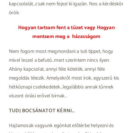
kapcsolatát…csak nem fejezi ki igazán. Nos a kérdéskör
örök:
Hogyan tartsam fent a tüzet vagy Hogyan
mentsem meg a
házasságom
Nem fogom most megmondani a tuti tippet, hogy
mivel leszel a befutó…mert szerintem nincs ilyen.
Ahány kapcsolat, annyi féle kötelék, annyi féle
megoldás létezik. Amelyekről most írok, egyszerű kis
hétköznapi cselekedetek…legalábbis annak tűnnek
viszont óriási erővel bírnak…
TUDJ BOCSÁNATOT KÉRNI…
Hajlamosak vagyunk egónkat előtérbe helyezni és