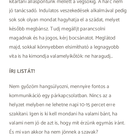
kitartani álláspontunk mellett a végsőkig. A harc nem
jó tanácsadó. Indulatos veszekedések alkalmával pedig
sok sok olyan mondat hagyhatja el a szádat, melyet
később megbánsz. Tudj megálljt parancsolni
magadnak és ha jogos, kérj bocsánatot. Meglátod
majd, sokkal könnyebben elsimítható a legnagyobb
vita is ha kimondja valamelyikőtök: ne haragudj…
ÍRJ LISTÁT!
Nem győzöm hangsúlyozni, mennyire fontos a
kommunikáció egy párkapcsolatban. Nincs az a
helyzet melyben ne lehetne napi 10-15 percet erre
szakítani. Igen is ki kell mondani ha valami bánt, ha
valami nem jó de azt is, hogy mit érzünk egymás iránt.
És mi van akkor ha nem jönnek a szavak?