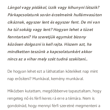
Lángol vagy pislákol, izzik vagy kihunyni látszik?
Párkapcsolatunk során érzelmeink hullámvasúton
cikáznak, egyszer lent és egyszer fent. De mi van
ha túl sokáig vagy lent? Hogyan lehet a tüzet
fenntartani? Ha szeretjük egymást bizony
közösen dolgozni is kell rajta. Hiszem azt, ha
mindketten teszünk a kapcsolatunkért akkor
nincs az a vihar mely szét tudná szakítani…
De hogyan lehet ezt a láthatatlan köteléket nap mint
nap erősíteni? Munkával, kemény munkával.
Miközben kutattam, megdöbbenve tapasztaltam, hogy
rengeteg nő és férfi keres rá erre a témára. Nem is
gondolnád, hogy mennyi férfi szeretné megmenteni a