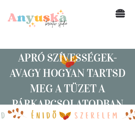
Kihagyás
Togg
Navi
Home
Blog
APRÓ SZÍVESSÉGEK-
AVAGY HOGYAN TARTSD
SHOP
MEG A TÜZET A
Rólam
PÁRKAPCSOLATODBAN
Kapcsolat
Keresés...