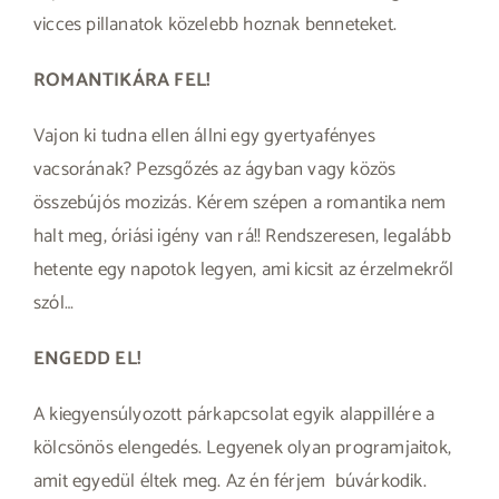
vicces pillanatok közelebb hoznak benneteket.
ROMANTIKÁRA FEL!
Vajon ki tudna ellen állni egy gyertyafényes
vacsorának? Pezsgőzés az ágyban vagy közös
összebújós mozizás. Kérem szépen a romantika nem
halt meg, óriási igény van rá!! Rendszeresen, legalább
hetente egy napotok legyen, ami kicsit az érzelmekről
szól…
ENGEDD EL!
A kiegyensúlyozott párkapcsolat egyik alappillére a
kölcsönös elengedés. Legyenek olyan programjaitok,
amit egyedül éltek meg. Az én férjem
búvárkodik.