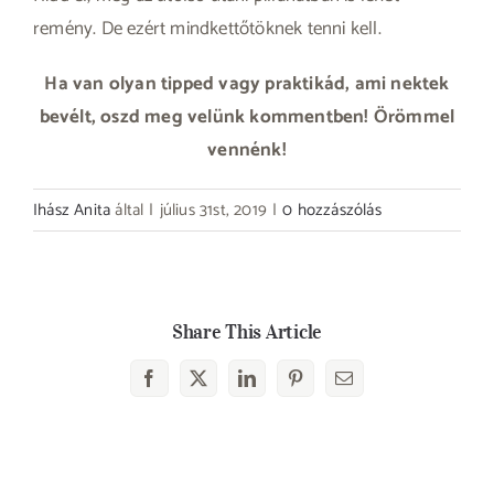
remény. De ezért mindkettőtöknek tenni kell.
Ha van olyan tipped vagy praktikád, ami nektek
bevélt, oszd meg velünk kommentben! Örömmel
vennénk!
Ihász Anita
által
|
július 31st, 2019
|
0 hozzászólás
Share This Article
Facebook
X
LinkedIn
Pinterest
Email: