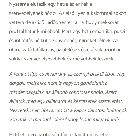
Nyaranta elutazik egy hétre és ennek a
szenvedélyének hódol. Az első ilyen alkalommal zokon
vettem de az idő rádöbbentett arra, hogy mekkorát
profitálhatunk mi ebből. Mert egy hét romantika, puszi
és intimitás nélkül bizony nehéz, mindkét félnek. Az
utána való találkozás, az ölelések és csókok azonban
sokkal szenvedélyesebbek és mélyebbek lesznek…
A fenti öt tipp csak néhány az ezernyi praktikából. alap
dolgok, melyekre nem is nagyon gondolunk a
mindennapjaink, az állandó robotolás során. Azért
álljatok meg egy pillanatra és készítsetek számvetést.
Nézzétek meg hol tart most a kapcsolatotok, boldogok
vagytok -e maradéktalanul vagy lenne mit javítani?!
Hidd el, még az utolsó utáni pillanatban is lehet