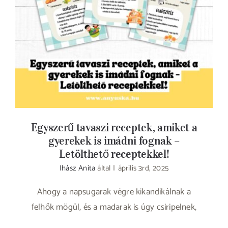
Egyszerű tavaszi receptek, amiket a
gyerekek is imádni fognak – Letölthető
receptekkel!
Egyszerű tavaszi receptek, amiket a
gyerekek is imádni fognak –
Letölthető receptekkel!
Ihász Anita
által
|
április 3rd, 2025
Ahogy a napsugarak végre kikandikálnak a
felhők mögül, és a madarak is úgy csiripelnek,