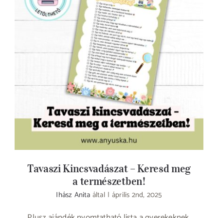
Tavaszi Kincsvadászat – Keresd meg a
természetben!
Tavaszi Kincsvadászat – Keresd meg
a természetben!
Ihász Anita
által
|
április 2nd, 2025
Plusz ajándék nyomtatható lista a gyerekeknek,