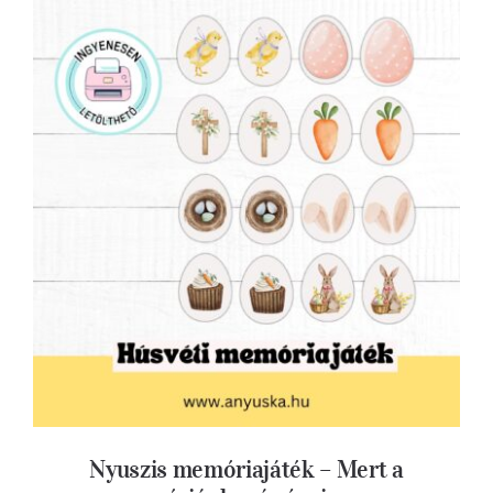
Nyuszis memóriajáték – Mert a memóriánk
már úgyis egy nyúlketrec!
Nyuszis memóriajáték – Mert a