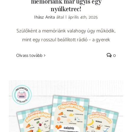
memóriánk már úgyis egy
nyúlketrec!
Ihász Anita
által
|
április 4th, 2025
Szülőként a memóriánk valahogy úgy működik,
mint egy rosszul beállított rádió – a gyerek
Olvass tovább
0