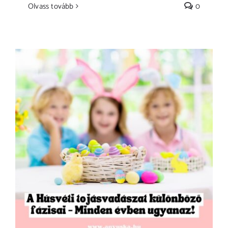
Olvass tovább
0
Húsvéti Tojásvadászat: A káosz 5 szakasza –
Avagy miért készülünk erre minden évben?!