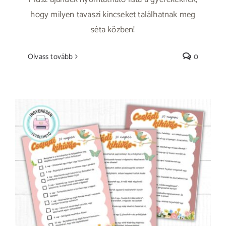
hogy milyen tavaszi kincseket találhatnak meg
séta közben!
Olvass tovább
0
30 napos tavaszi családi kihívás –
Letölthető naptárral, minden napra egy
apró tavaszi mókával!