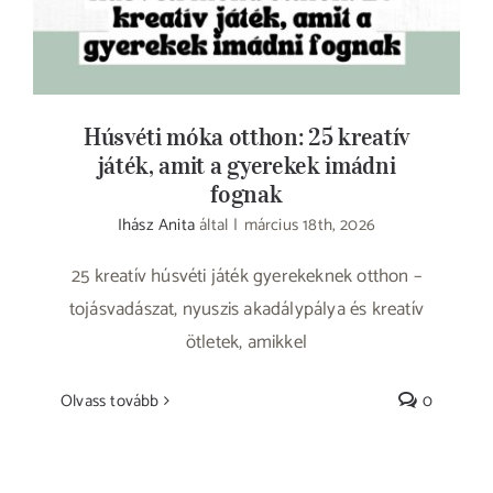
Húsvéti móka otthon: 25 kreatív
játék, amit a gyerekek imádni
fognak
Ihász Anita
által
|
március 18th, 2026
25 kreatív húsvéti játék gyerekeknek otthon –
tojásvadászat, nyuszis akadálypálya és kreatív
ötletek, amikkel
Olvass tovább
0