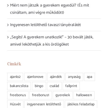
Miért nem játszik a gyerekem egyedül? (És mit
csináltam, ami végre működött)
Ingyenesen letölthető tavaszi tányéralátét
„Segíts! A gyerekem unatkozik!” – 30 bevált játék,
amivel leköthetjük a kis ördögöket
Címkék
ajanlo2
ajanlonove
ajándék
anyaság
apa
bakancslista
bingo
család
fallprint
freebonus
freebonus1
gyerekek
halloween
Húsvét
ingyenesen letölthető
játékos feladatlap