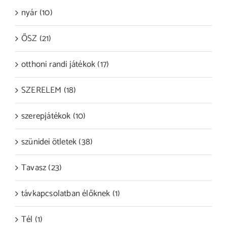
nyár (10)
ŐSZ (21)
otthoni randi játékok (17)
SZERELEM (18)
szerepjátékok (10)
szünidei ötletek (38)
Tavasz (23)
távkapcsolatban élőknek (1)
Tél (1)