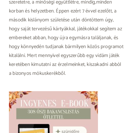
szeretetre, a minőségi együttlétre, mindig,minden
korban és helyzetben. Éppen ezért 7 évvel ezelőtt, a
második kislányom születése után döntöttem úgy,
hogy saját tervezésű kártyákkal, játékokkal segítem az
embereket abban, hogy újra egymásra találjanak, és
hogy könnyedén tudjanak bármilyen közös programot
kitalálni. Mert mennyivel egyszerűbb egy vidám játék
keretében kimutatni az érzelmeinket, kiszakadni abból
a bizonyos mókuskerékből.