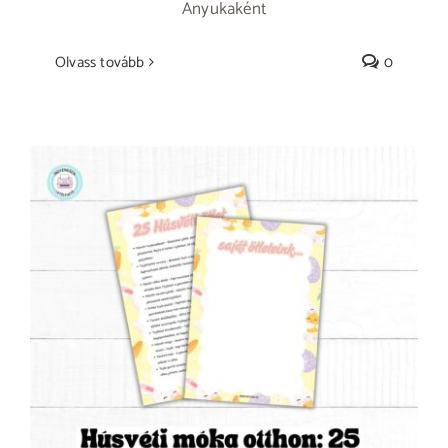
Anyukaként
Olvass tovább
0
Húsvéti móka otthon: 25 kreatív játék, amit
a gyerekek imádni fognak