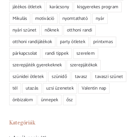
játékos ötletek
karácsony
kisgyerekes program
Mikulás
motiváció
nyomtatható
nyár
nyári szünet
nőknek
otthoni randi
otthoni randijátékok
party ötletek
printxmas
párkapcsolat
randi tippek
szerelem
szerepjáték gyerekeknek
szerepjátékok
szünidei ötletek
szünidő
tavasz
tavaszi szünet
tél
utazás
uzsi üzenetek
Valentin nap
önbizalom
ünnepek
ősz
Kategóriák