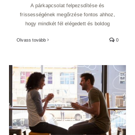
A párkapcsolat felpezsdítése és
frissességének megőrzése fontos ahhoz,
hogy mindkét fél elégedett és boldog
Olvass tovább
0
Hogyan pezsdíts a kapcsolatotokon mini
randikkal?