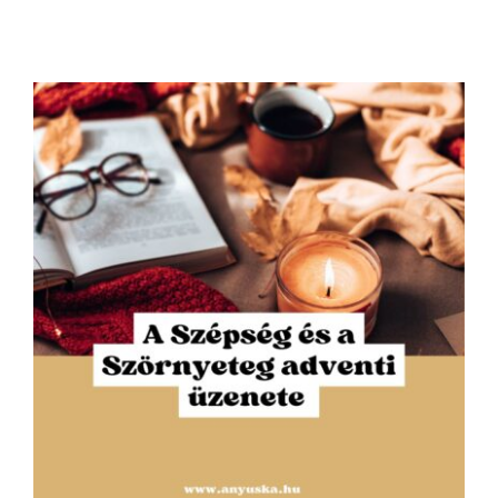
A Szépség és a Szörnyeteg adventi
üzenete (Vendégblogger:Májer Ágnes,
Mesevonal)