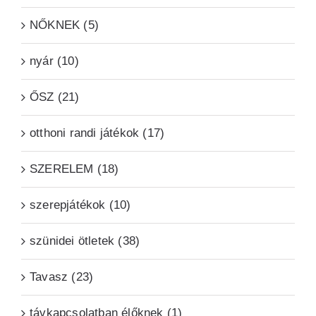
NŐKNEK (5)
nyár (10)
ŐSZ (21)
otthoni randi játékok (17)
SZERELEM (18)
szerepjátékok (10)
szünidei ötletek (38)
Tavasz (23)
távkapcsolatban élőknek (1)