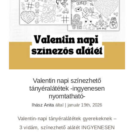
Valentin napi színezhető tányéralátétek -
ingyenesen nyomtatható-
Valentin napi színezhető
tányéralátétek -ingyenesen
nyomtatható-
Ihász Anita
által
|
január 19th, 2026
Valentin-napi tányéralátétek gyerekeknek –
3 vidám, színezhető alátét INGYENESEN