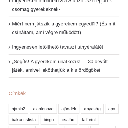
Ingyenesen letölthető Szívsütiző -szerepjáték
csomag gyerekeknek-
Miért nem játszik a gyerekem egyedül? (És mit
csináltam, ami végre működött)
Ingyenesen letölthető tavaszi tányéralátét
„Segíts! A gyerekem unatkozik!” – 30 bevált
játék, amivel leköthetjük a kis ördögöket
Címkék
ajanlo2
ajanlonove
ajándék
anyaság
apa
bakancslista
bingo
család
fallprint