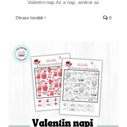
Valentin-nap.Az a nap, amikor az
Olvass tovább
0
Valentin napi szeretetvadászat -
ingyenesen nyomtatható-