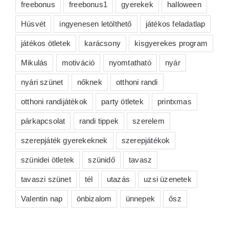
freebonus
freebonus1
gyerekek
halloween
Húsvét
ingyenesen letölthető
játékos feladatlap
játékos ötletek
karácsony
kisgyerekes program
Mikulás
motiváció
nyomtatható
nyár
nyári szünet
nőknek
otthoni randi
otthoni randijátékok
party ötletek
printxmas
párkapcsolat
randi tippek
szerelem
szerepjáték gyerekeknek
szerepjátékok
szünidei ötletek
szünidő
tavasz
tavaszi szünet
tél
utazás
uzsi üzenetek
Valentin nap
önbizalom
ünnepek
ősz