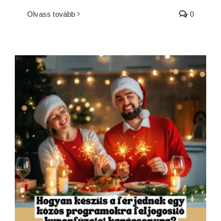
Olvass tovább
0
Hogyan készíts szerelmes kuponfüzetet
karácsonyra?