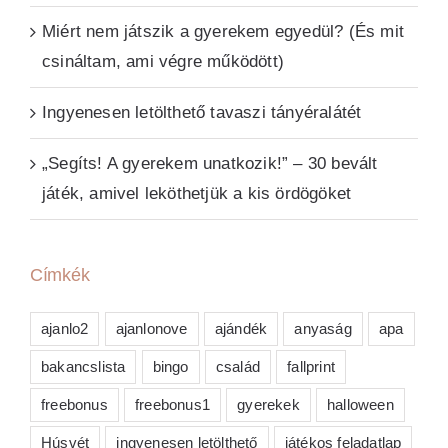
Miért nem játszik a gyerekem egyedül? (És mit
csináltam, ami végre működött)
Ingyenesen letölthető tavaszi tányéralátét
„Segíts! A gyerekem unatkozik!” – 30 bevált
játék, amivel leköthetjük a kis ördögöket
Címkék
ajanlo2
ajanlonove
ajándék
anyaság
apa
bakancslista
bingo
család
fallprint
freebonus
freebonus1
gyerekek
halloween
Húsvét
ingyenesen letölthető
játékos feladatlap