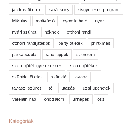
játékos ötletek
karácsony
kisgyerekes program
Mikulás
motiváció
nyomtatható
nyár
nyári szünet
nőknek
otthoni randi
otthoni randijátékok
party ötletek
printxmas
párkapcsolat
randi tippek
szerelem
szerepjáték gyerekeknek
szerepjátékok
szünidei ötletek
szünidő
tavasz
tavaszi szünet
tél
utazás
uzsi üzenetek
Valentin nap
önbizalom
ünnepek
ősz
Kategóriák