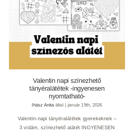
Valentin napi színezhető tányéralátétek -
ingyenesen nyomtatható-
Valentin napi színezhető
tányéralátétek -ingyenesen
nyomtatható-
Ihász Anita
által
|
január 19th, 2026
Valentin-napi tányéralátétek gyerekeknek –
3 vidám, színezhető alátét INGYENESEN