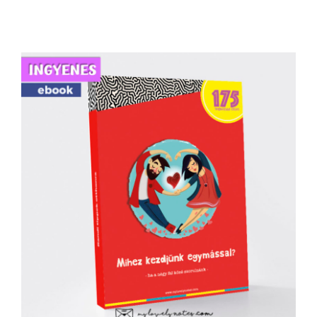
175 randitipp otthonra