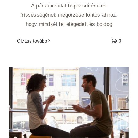
A párkapcsolat felpezsdítése és
frissességének megőrzése fontos ahhoz,
hogy mindkét fél elégedett és boldog
Olvass tovább
0
Hogyan pezsdíts a kapcsolatotokon mini
randikkal?