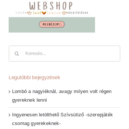
Keresés...
Legutóbbi bejegyzések
Lombó a nagyiéknál, avagy milyen volt régen
gyereknek lenni
Ingyenesen letölthető Szívsütiző -szerepjáték
csomag gyerekeknek-