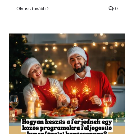
Olvass tovább
0
Hogyan készíts szerelmes kuponfüzetet
karácsonyra?