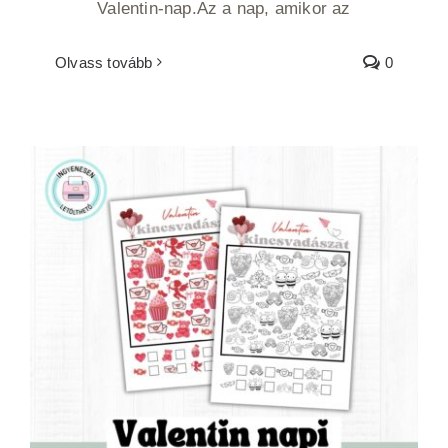
Valentin-nap.Az a nap, amikor az
Olvass tovább
0
Valentin napi szeretetvadászat -
ingyenesen nyomtatható-