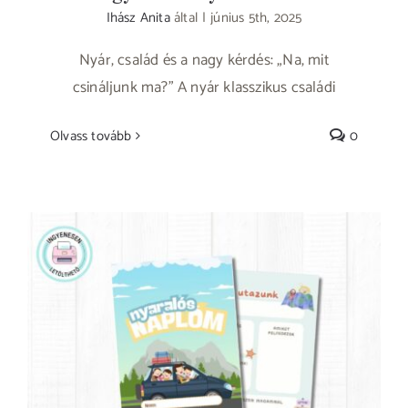
Ihász Anita
által
|
június 5th, 2025
Nyár, család és a nagy kérdés: „Na, mit
csináljunk ma?” A nyár klasszikus családi
Olvass tovább
0
Mini nyaralós napló gyerekeknek –