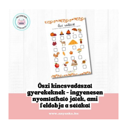
Őszi kincsvadászat – ingyenesen
nyomtatható játék családi kalandokhoz –