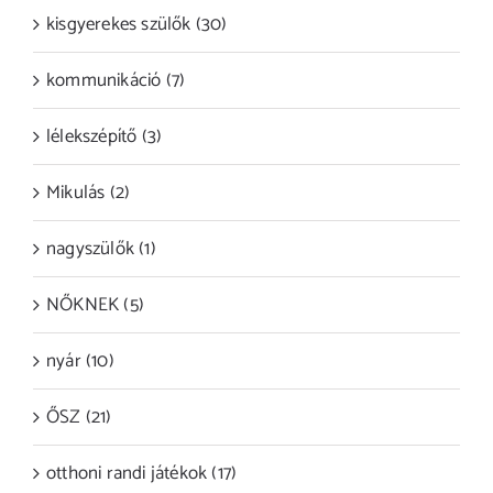
kisgyerekes szülők (30)
kommunikáció (7)
lélekszépítő (3)
Mikulás (2)
nagyszülők (1)
NŐKNEK (5)
nyár (10)
ŐSZ (21)
otthoni randi játékok (17)