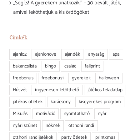
„Segíts! A gyerekem unatkozik!” – 30 bevált játék,
amivel leköthetjük a kis ördögöket
Címkék
ajanlo2
ajanlonove
ajándék
anyaság
apa
bakancslista
bingo
család
fallprint
freebonus
freebonus1
gyerekek
halloween
Húsvét
ingyenesen letölthető
játékos feladatlap
játékos ötletek
karácsony
kisgyerekes program
Mikulás
motiváció
nyomtatható
nyár
nyári szünet
nőknek
otthoni randi
otthoni randijátékok
party ötletek
printxmas