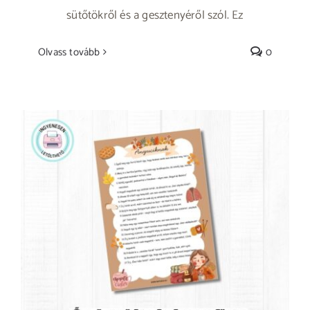
sütőtökről és a gesztenyéről szól. Ez
Olvass tovább
0
Őszi bakancslista anyuciknak -ingyenesen
nyomtatható-