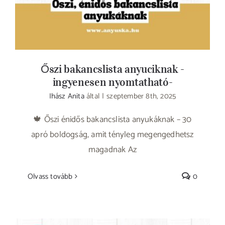
Őszi bakancslista anyuciknak -
ingyenesen nyomtatható-
Ihász Anita
által
|
szeptember 8th, 2025
🍁 Őszi énidős bakancslista anyukáknak – 30
apró boldogság, amit tényleg megengedhetsz
magadnak Az
Olvass tovább
0