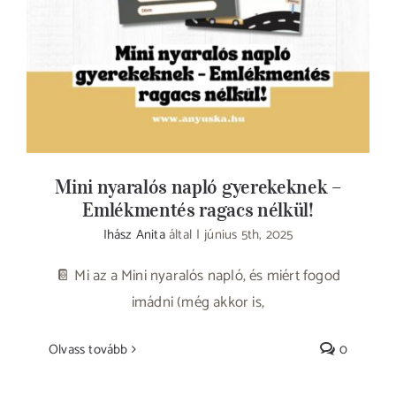
Emlékmentés ragacs nélkül!
Mini nyaralós napló gyerekeknek –
Emlékmentés ragacs nélkül!
Ihász Anita
által
|
június 5th, 2025
📔 Mi az a Mini nyaralós napló, és miért fogod
imádni (még akkor is,
Olvass tovább
0