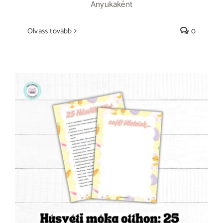
Anyukaként
Olvass tovább
0
Húsvéti móka otthon: 25 kreatív játék, amit
a gyerekek imádni fognak