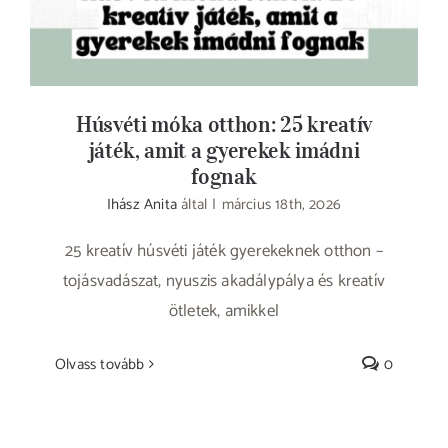
Húsvéti móka otthon: 25 kreatív
játék, amit a gyerekek imádni
fognak
Ihász Anita
által
|
március 18th, 2026
25 kreatív húsvéti játék gyerekeknek otthon –
tojásvadászat, nyuszis akadálypálya és kreatív
ötletek, amikkel
Olvass tovább
0