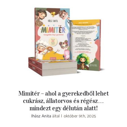
Mimitér – ahol a gyerekedből lehet
cukrász, állatorvos és régész… mindezt egy
délután alatt!
Mimitér – ahol a gyerekedből lehet
cukrász, állatorvos és régész…
mindezt egy délután alatt!
Ihász Anita
által
|
október 9th, 2025