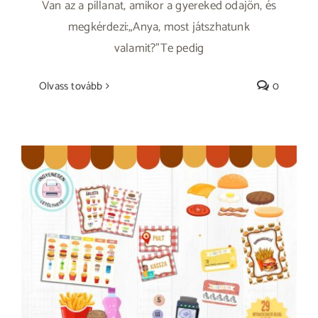
Van az a pillanat, amikor a gyereked odajön, és
megkérdezi:„Anya, most játszhatunk
valamit?”Te pedig
Olvass tovább
0
Mustár Mester – ingyenesen nyomtatható
szerepjáték-