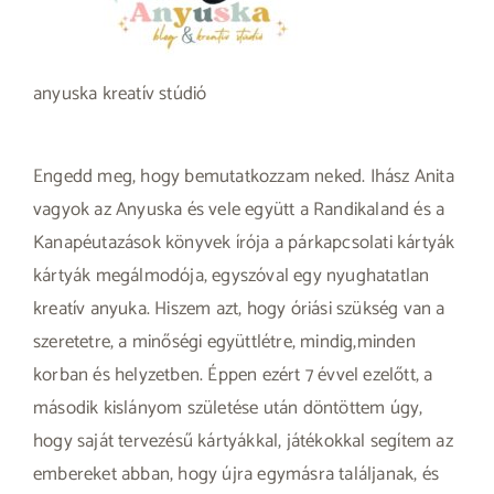
anyuska kreatív stúdió
Engedd meg, hogy bemutatkozzam neked. Ihász Anita
vagyok az Anyuska és vele együtt a Randikaland és a
Kanapéutazások könyvek írója a párkapcsolati kártyák
kártyák megálmodója, egyszóval egy nyughatatlan
kreatív anyuka. Hiszem azt, hogy óriási szükség van a
szeretetre, a minőségi együttlétre, mindig,minden
korban és helyzetben. Éppen ezért 7 évvel ezelőtt, a
második kislányom születése után döntöttem úgy,
hogy saját tervezésű kártyákkal, játékokkal segítem az
embereket abban, hogy újra egymásra találjanak, és