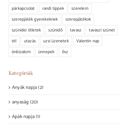
párkapcsolat
randi tippek
szerelem
szerepjáték gyerekeknek
szerepjátékok
szünidei ötletek
szünidő
tavasz
tavaszi szünet
tél
utazás
uzsi üzenetek
Valentin nap
önbizalom
ünnepek
ősz
Kategóriák
Anyák napja (2)
anyaság (20)
Apák napja (1)