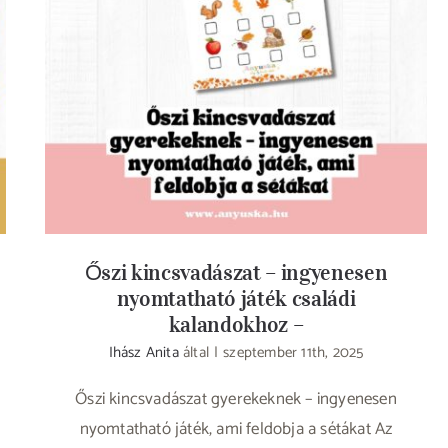
Őszi kincsvadászat – ingyenesen
nyomtatható játék családi kalandokhoz –
Őszi kincsvadászat – ingyenesen
nyomtatható játék családi
kalandokhoz –
Ihász Anita
által
|
szeptember 11th, 2025
Őszi kincsvadászat gyerekeknek – ingyenesen
nyomtatható játék, ami feldobja a sétákat Az