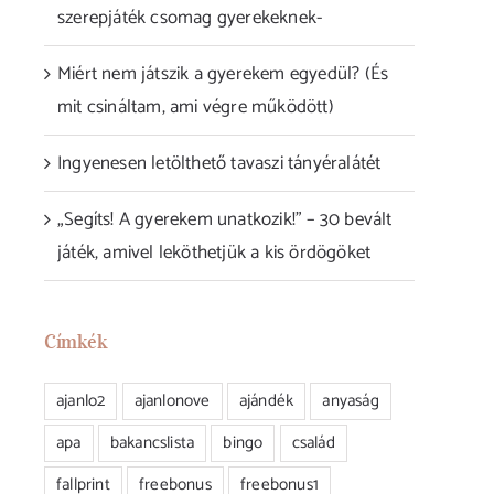
szerepjáték csomag gyerekeknek-
Miért nem játszik a gyerekem egyedül? (És
mit csináltam, ami végre működött)
Ingyenesen letölthető tavaszi tányéralátét
„Segíts! A gyerekem unatkozik!” – 30 bevált
játék, amivel leköthetjük a kis ördögöket
Címkék
ajanlo2
ajanlonove
ajándék
anyaság
apa
bakancslista
bingo
család
fallprint
freebonus
freebonus1