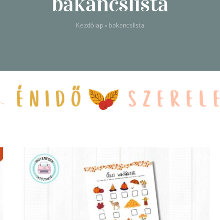
bakancslista
Kezdőlap
»
bakancslista