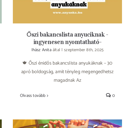
Őszi bakancslista anyuciknak -
ingyenesen nyomtatható-
Ihász Anita
által
|
szeptember 8th, 2025
🍁 Őszi énidős bakancslista anyukáknak – 30
apró boldogság, amit tényleg megengedhetsz
magadnak Az
Olvass tovább
0