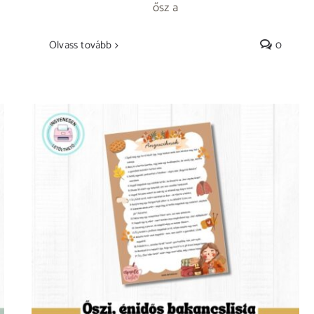
ősz a
Olvass tovább
0
Őszi bakancslista anyuciknak -ingyenesen
nyomtatható-