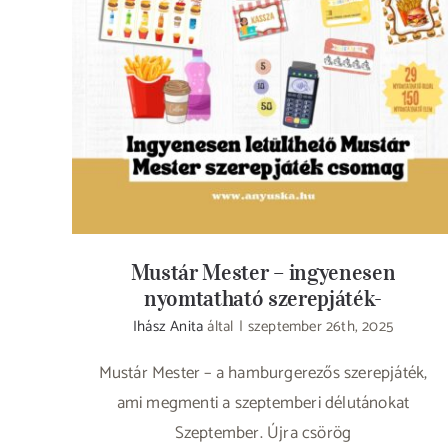
Mustár Mester – ingyenesen nyomtatható
szerepjáték-
Mustár Mester – ingyenesen
nyomtatható szerepjáték-
Ihász Anita
által
|
szeptember 26th, 2025
Mustár Mester – a hamburgerezős szerepjáték,
ami megmenti a szeptemberi délutánokat
Szeptember. Újra csörög