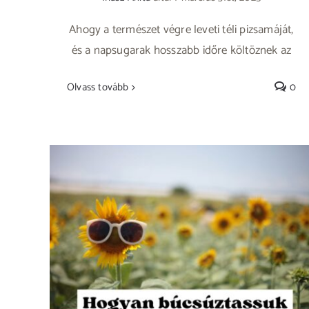
Ahogy a természet végre leveti téli pizsamáját,
és a napsugarak hosszabb időre költöznek az
Olvass tovább
0
VISZLÁT NYÁR -Hajnalka küldte