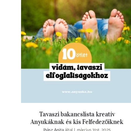
Tavaszi bakancslista kreatív Anyukáknak
és kis Felfedezőiknek
Tavaszi bakancslista kreatív
Anyukáknak és kis Felfedezőiknek
Ihász Anita
által
|
március 31st, 2025