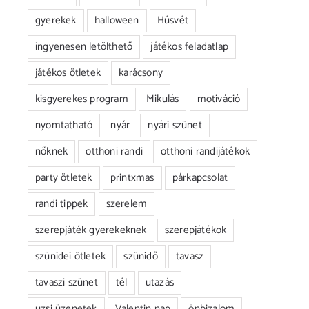
gyerekek
halloween
Húsvét
ingyenesen letölthető
játékos feladatlap
játékos ötletek
karácsony
kisgyerekes program
Mikulás
motiváció
nyomtatható
nyár
nyári szünet
nőknek
otthoni randi
otthoni randijátékok
party ötletek
printxmas
párkapcsolat
randi tippek
szerelem
szerepjáték gyerekeknek
szerepjátékok
szünidei ötletek
szünidő
tavasz
tavaszi szünet
tél
utazás
uzsi üzenetek
Valentin nap
önbizalom