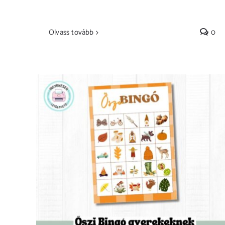
Olvass tovább
0
Őszi Bingó gyerekeknek – ingyenesen
nyomtatható játék családi kalandokhoz –