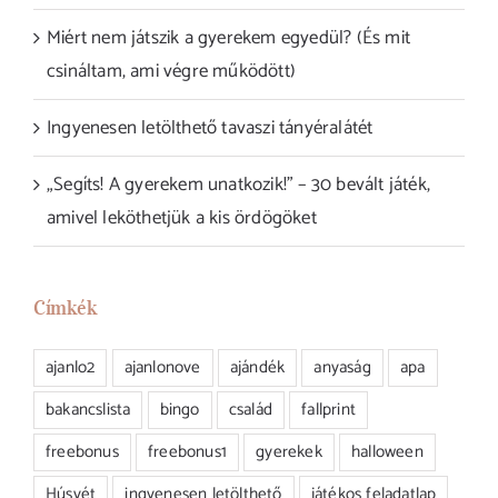
Miért nem játszik a gyerekem egyedül? (És mit
csináltam, ami végre működött)
Ingyenesen letölthető tavaszi tányéralátét
„Segíts! A gyerekem unatkozik!” – 30 bevált játék,
amivel leköthetjük a kis ördögöket
Címkék
ajanlo2
ajanlonove
ajándék
anyaság
apa
bakancslista
bingo
család
fallprint
freebonus
freebonus1
gyerekek
halloween
Húsvét
ingyenesen letölthető
játékos feladatlap