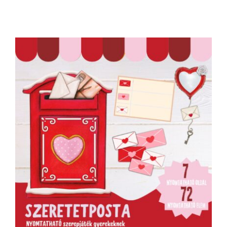
Szeretetposta ingyenesen nyomtatható
szerepjáték gyerekeknek