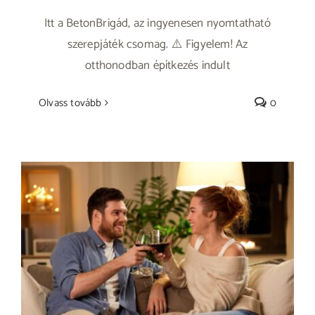
Itt a BetonBrigád, az ingyenesen nyomtatható
szerepjáték csomag. ⚠️ Figyelem! Az
otthonodban építkezés indult
Olvass tovább
0
Miért idegenkednek a párok az otthoni