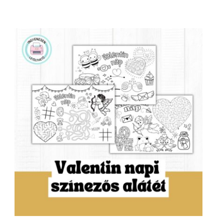
Valentin napi színezhető tányéralátétek -
ingyenesen nyomtatható-