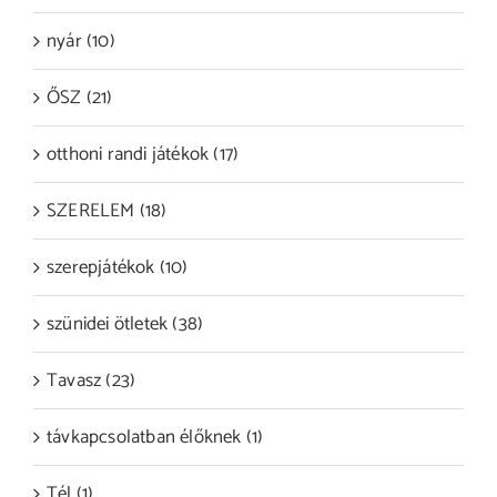
nyár (10)
ŐSZ (21)
otthoni randi játékok (17)
SZERELEM (18)
szerepjátékok (10)
szünidei ötletek (38)
Tavasz (23)
távkapcsolatban élőknek (1)
Tél (1)