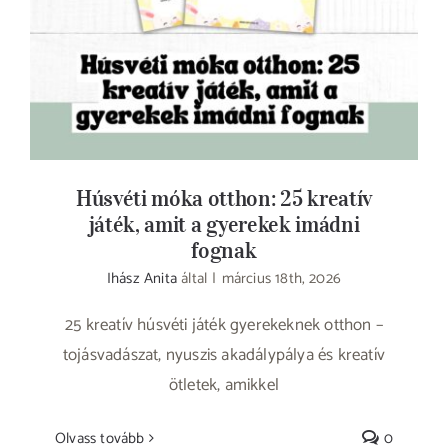
Húsvéti móka otthon: 25 kreatív
játék, amit a gyerekek imádni
fognak
Ihász Anita
által
|
március 18th, 2026
25 kreatív húsvéti játék gyerekeknek otthon –
tojásvadászat, nyuszis akadálypálya és kreatív
ötletek, amikkel
Olvass tovább
0