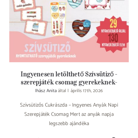
Ingyenesen letölthető Szívsütiző -
szerepjáték csomag gyerekeknek-
Ingyenesen letölthető Szívsütiző -
szerepjáték csomag gyerekeknek-
Ihász Anita
által
|
április 17th, 2026
Szívsütizős Cukrászda – Ingyenes Anyák Napi
Szerepjáték Csomag Mert az anyák napja
legszebb ajándéka