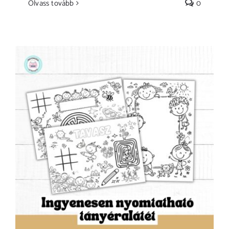
Olvass tovább
0
Ingyenesen letölthető tavaszi tányéralátét