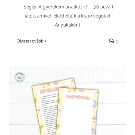
„Segíts! A gyerekem unatkozik!” – 30 bevált
játék, amivel leköthetjük a kis ördögöket
Anyukaként
Olvass tovább
0
Húsvéti móka otthon: 25 kreatív játék, amit
a gyerekek imádni fognak