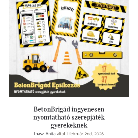
BetonBrigád ingyenesen nyomtatható
szerepjáték gyerekeknek
BetonBrigád ingyenesen
nyomtatható szerepjáték
gyerekeknek
Ihász Anita
által
|
február 2nd, 2026