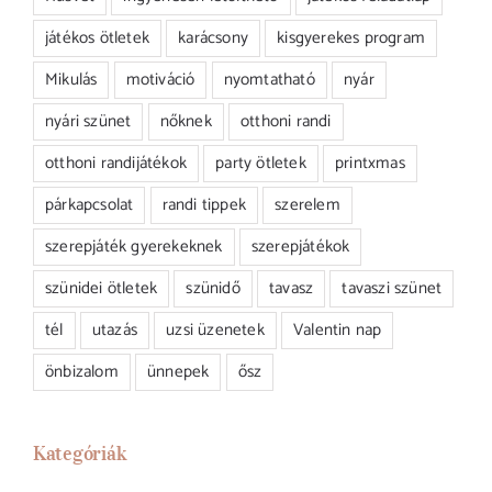
játékos ötletek
karácsony
kisgyerekes program
Mikulás
motiváció
nyomtatható
nyár
nyári szünet
nőknek
otthoni randi
otthoni randijátékok
party ötletek
printxmas
párkapcsolat
randi tippek
szerelem
szerepjáték gyerekeknek
szerepjátékok
szünidei ötletek
szünidő
tavasz
tavaszi szünet
tél
utazás
uzsi üzenetek
Valentin nap
önbizalom
ünnepek
ősz
Kategóriák