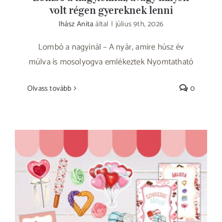
volt régen gyereknek lenni
Ihász Anita
által
|
július 9th, 2026
Lombó a nagyinál – A nyár, amire húsz év
múlva is mosolyogva emlékeztek Nyomtatható
Olvass tovább
0