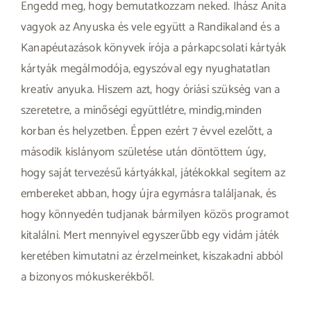
Engedd meg, hogy bemutatkozzam neked. Ihász Anita
vagyok az Anyuska és vele együtt a Randikaland és a
Kanapéutazások könyvek írója a párkapcsolati kártyák
kártyák megálmodója, egyszóval egy nyughatatlan
kreatív anyuka. Hiszem azt, hogy óriási szükség van a
szeretetre, a minőségi együttlétre, mindig,minden
korban és helyzetben. Éppen ezért 7 évvel ezelőtt, a
második kislányom születése után döntöttem úgy,
hogy saját tervezésű kártyákkal, játékokkal segítem az
embereket abban, hogy újra egymásra találjanak, és
hogy könnyedén tudjanak bármilyen közös programot
kitalálni. Mert mennyivel egyszerűbb egy vidám játék
keretében kimutatni az érzelmeinket, kiszakadni abból
a bizonyos mókuskerékből.