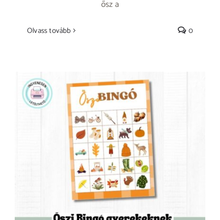
ősz a
Olvass tovább
0
Őszi Bingó gyerekeknek – ingyenesen
nyomtatható játék családi kalandokhoz –