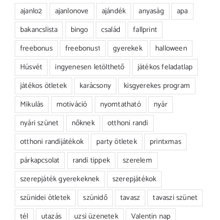
ajanlo2
ajanlonove
ajándék
anyaság
apa
bakancslista
bingo
család
fallprint
freebonus
freebonus1
gyerekek
halloween
Húsvét
ingyenesen letölthető
játékos feladatlap
játékos ötletek
karácsony
kisgyerekes program
Mikulás
motiváció
nyomtatható
nyár
nyári szünet
nőknek
otthoni randi
otthoni randijátékok
party ötletek
printxmas
párkapcsolat
randi tippek
szerelem
szerepjáték gyerekeknek
szerepjátékok
szünidei ötletek
szünidő
tavasz
tavaszi szünet
tél
utazás
uzsi üzenetek
Valentin nap