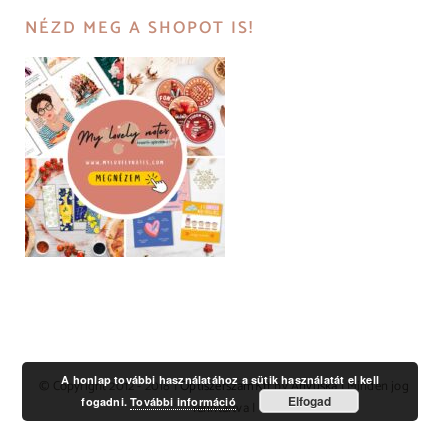
NÉZD MEG A SHOPOT IS!
A honlap további használatához a sütik használatát el kell
© Copyright 2012 - 2018 |
OptiszerszamKft
by
Anyuska
| Minden jog
Elfogad
fogadni.
További információ
fenntartva |