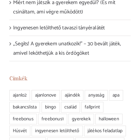
Miért nem játszik a gyerekem egyedül? (És mit
csináltam, ami végre működött)
Ingyenesen letölthető tavaszi tányéralátét
„Segíts! A gyerekem unatkozik!” – 30 bevált játék,
amivel leköthetjük a kis ördögöket
Címkék
ajanlo2
ajanlonove
ajándék
anyaság
apa
bakancslista
bingo
család
fallprint
freebonus
freebonus1
gyerekek
halloween
Húsvét
ingyenesen letölthető
játékos feladatlap