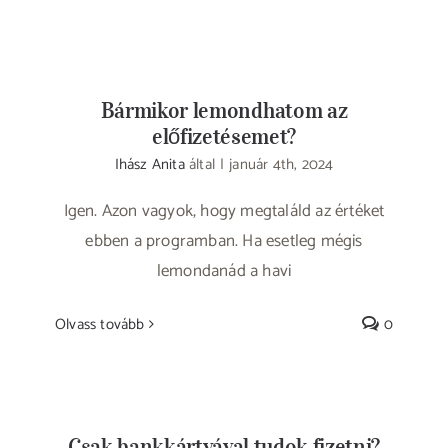
Bármikor lemondhatom az
előfizetésemet?
Ihász Anita
által
|
január 4th, 2024
Igen. Azon vagyok, hogy megtaláld az értéket
ebben a programban. Ha esetleg mégis
lemondanád a havi
Olvass tovább
0
Csak bankkártyával tudok fizetni?