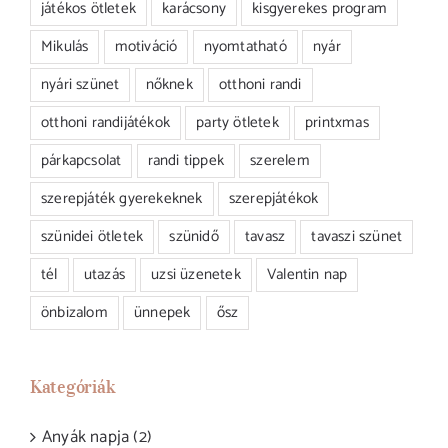
játékos ötletek
karácsony
kisgyerekes program
Mikulás
motiváció
nyomtatható
nyár
nyári szünet
nőknek
otthoni randi
otthoni randijátékok
party ötletek
printxmas
párkapcsolat
randi tippek
szerelem
szerepjáték gyerekeknek
szerepjátékok
szünidei ötletek
szünidő
tavasz
tavaszi szünet
tél
utazás
uzsi üzenetek
Valentin nap
önbizalom
ünnepek
ősz
Kategóriák
Anyák napja (2)