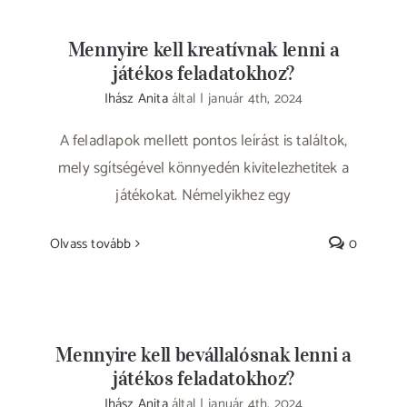
Mennyire kell kreatívnak lenni a
játékos feladatokhoz?
Ihász Anita
által
|
január 4th, 2024
A feladlapok mellett pontos leírást is találtok,
mely sgítségével könnyedén kivitelezhetitek a
játékokat. Némelyikhez egy
Olvass tovább
0
Mennyire kell bevállalósnak lenni a
játékos feladatokhoz?
Ihász Anita
által
|
január 4th, 2024