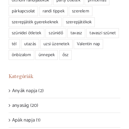
otthoni randijátékok
party ötletek
printxmas
párkapcsolat
randi tippek
szerelem
szerepjáték gyerekeknek
szerepjátékok
szünidei ötletek
szünidő
tavasz
tavaszi szünet
tél
utazás
uzsi üzenetek
Valentin nap
önbizalom
ünnepek
ősz
Kategóriák
Anyák napja (2)
anyaság (20)
Apák napja (1)