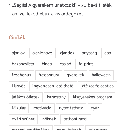
„Segíts! A gyerekem unatkozik!” – 30 bevált játék,
amivel leköthetjük a kis ördögöket
Címkék
ajanlo2
ajanlonove
ajándék
anyaság
apa
bakancslista
bingo
család
fallprint
freebonus
freebonus1
gyerekek
halloween
Húsvét
ingyenesen letölthető
játékos feladatlap
játékos ötletek
karácsony
kisgyerekes program
Mikulás
motiváció
nyomtatható
nyár
nyári szünet
nőknek
otthoni randi