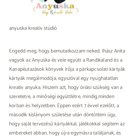
anyuska kreatív stúdió
Engedd meg, hogy bemutatkozzam neked. Ihász Anita
vagyok az Anyuska és vele együtt a Randikaland és a
Kanapéutazások könyvek írója a párkapcsolati kártyák
kártyák megálmodója, egyszóval egy nyughatatlan
kreatív anyuka. Hiszem azt, hogy óriási szükség van a
szeretetre, a minőségi együttlétre, mindig,minden
korban és helyzetben. Éppen ezért 7 évvel ezelőtt, a
második kislányom születése után döntöttem úgy,
hogy saját tervezésű kártyákkal, játékokkal segítem az
embereket abban, hogy újra egymásra találjanak, és