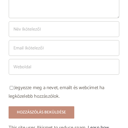
Jegyezze meg a nevet, emailt és webcímet ha
legközelebb hozzászólok.
This site uses Akismet to reduce spam.
Learn how