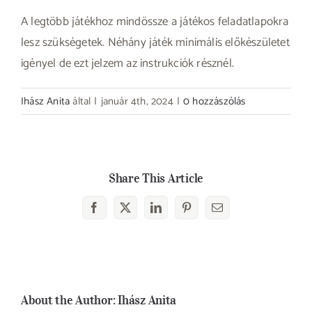
A legtöbb játékhoz mindössze a játékos feladatlapokra
lesz szükségetek. Néhány játék minimális előkészületet
igényel de ezt jelzem az instrukciók résznél.
Ihász Anita
által
|
január 4th, 2024
|
0 hozzászólás
Share This Article
Facebook
X
LinkedIn
Pinterest
Email:
About the Author:
Ihász Anita