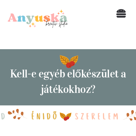
Kihagyás
Togg
Navi
Home
Blog
Kell-e egyéb előkészület a
SHOP
játékokhoz?
Rólam
Kapcsolat
Keresés...