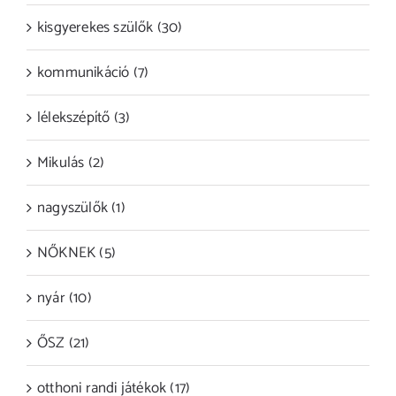
kisgyerekes szülők (30)
kommunikáció (7)
lélekszépítő (3)
Mikulás (2)
nagyszülők (1)
NŐKNEK (5)
nyár (10)
ŐSZ (21)
otthoni randi játékok (17)